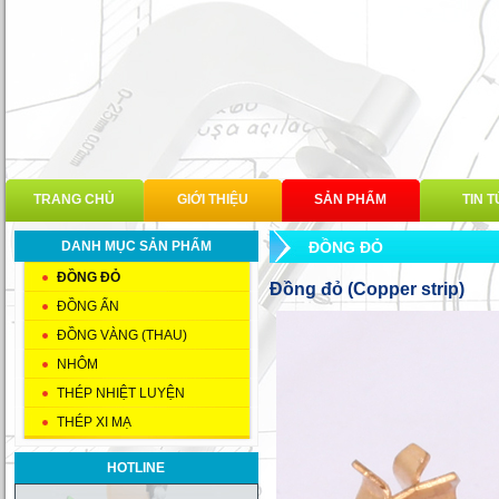
TRANG CHỦ
GIỚI THIỆU
SẢN PHẨM
TIN 
DANH MỤC SẢN PHẨM
ĐỒNG ĐỎ
ĐỒNG ĐỎ
Đồng đỏ (Copper strip)
ĐỒNG ẨN
ĐỒNG VÀNG (THAU)
NHÔM
THÉP NHIỆT LUYỆN
THÉP XI MẠ
HOTLINE