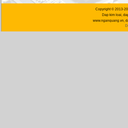
Copyright © 2013-202
Dap kim loai, da
www.nganquang.vn, d
D
Thép xi
Thép xi