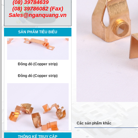
(08) 39784639
(08) 39786082 (Fax)
Sales@nganquang.vn
SẢN PHẨM TIÊU BIỂU
Đồng đỏ (Copper strip)
Đồng đỏ (Copper strip)
Các sản phẩm khác
THỐNG KÊ TRUY CẬP