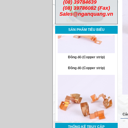
(08) 39784639
(08) 39786082 (Fax)
Sales@nganquang.vn
SẢN PHẨM TIÊU BIỂU
Đồng đỏ (Copper strip)
Đồng đỏ (Copper strip)
Cá
Đồng ẩn (Phosphor Bronze strip)
THỐNG KÊ TRUY CẬP