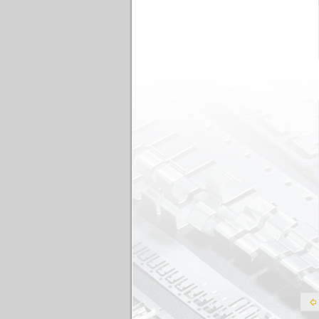
Thau(Brass Strip)
Thép xi