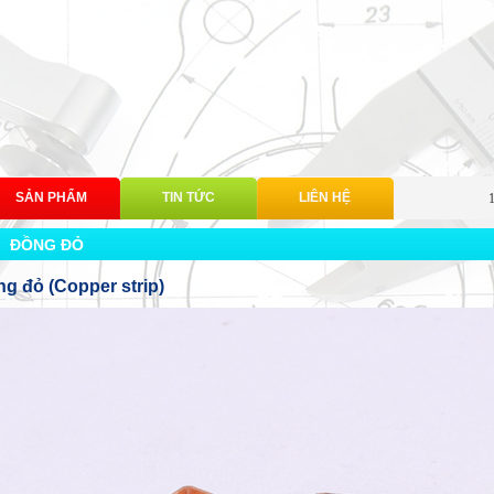
SẢN PHẨM
TIN TỨC
LIÊN HỆ
ĐỒNG ĐỎ
g đỏ (Copper strip)