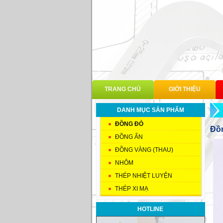
TRANG CHỦ
GIỚI THIỆU
DANH MỤC SẢN PHẨM
ĐỒNG ĐỎ
Đồn
ĐỒNG ẨN
ĐỒNG VÀNG (THAU)
NHÔM
THÉP NHIỆT LUYỆN
THÉP XI MẠ
HOTLINE